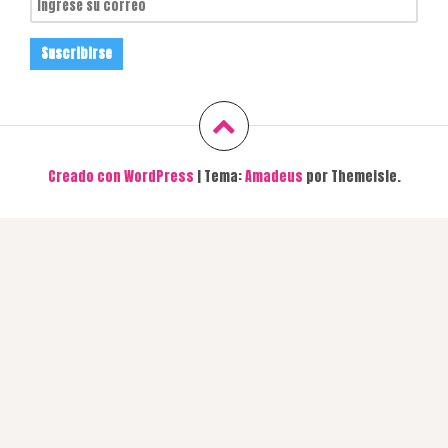
Creado con WordPress
|
Tema:
Amadeus
por Themeisle.