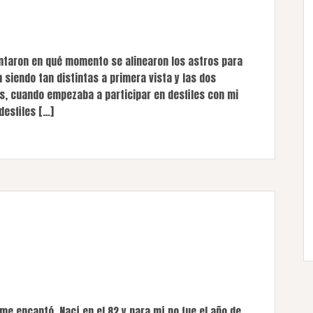
ntaron en qué momento se alinearon los astros para
 siendo tan distintas a primera vista y las dos
 cuando empezaba a participar en desfiles con mi
desfiles […]
 me encantó. Nací en el 82 y para mí no fue el año de