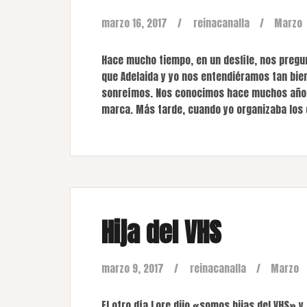
marzo 16, 2017
reinacanalla
Marzo
Hace mucho tiempo, en un desfile, nos pregu
que Adelaida y yo nos entendiéramos tan bien
sonreímos. Nos conocimos hace muchos años,
marca. Más tarde, cuando yo organizaba los 
Hija del VHS
marzo 9, 2017
reinacanalla
Marzo
El otro día Lore dijo «somos hijas del VHS» y