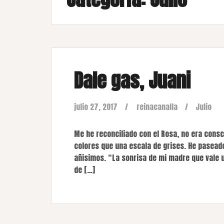
Dale gas, Juani
julio 27, 2017
reinacanalla
Julio
Me he reconciliado con el Rosa, no era cons
colores que una escala de grises. He pasead
añisimos. “La sonrisa de mi madre que vale u
de […]