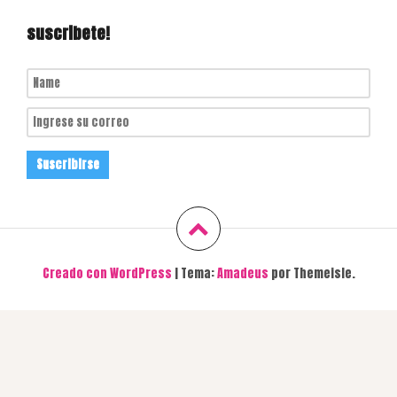
suscribete!
Creado con WordPress
|
Tema:
Amadeus
por Themeisle.