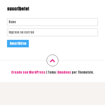
suscribete!
Creado con WordPress
|
Tema:
Amadeus
por Themeisle.