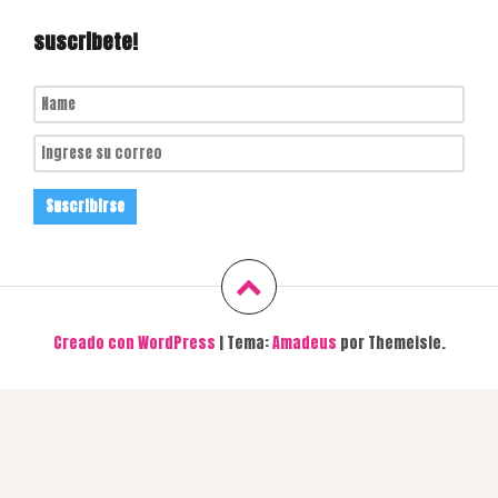
suscribete!
Creado con WordPress
|
Tema:
Amadeus
por Themeisle.