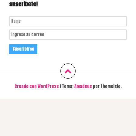
suscribete!
Creado con WordPress
|
Tema:
Amadeus
por Themeisle.