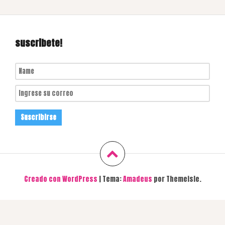
suscribete!
Creado con WordPress
|
Tema:
Amadeus
por Themeisle.