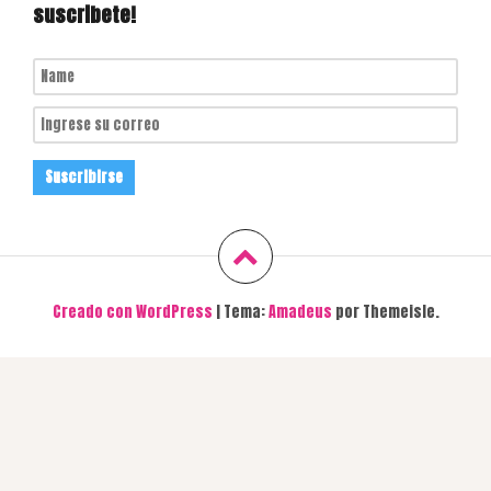
suscribete!
Creado con WordPress
|
Tema:
Amadeus
por Themeisle.