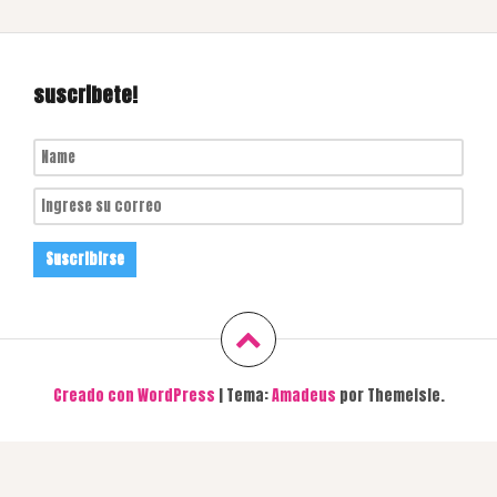
suscribete!
Creado con WordPress
|
Tema:
Amadeus
por Themeisle.