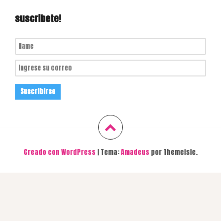
suscribete!
Creado con WordPress
|
Tema:
Amadeus
por Themeisle.