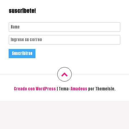
suscribete!
Creado con WordPress
|
Tema:
Amadeus
por Themeisle.