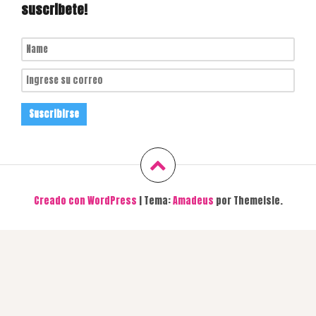
suscribete!
Creado con WordPress
|
Tema:
Amadeus
por Themeisle.