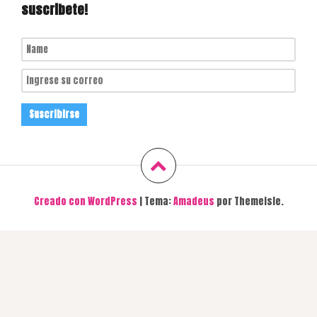
suscribete!
Creado con WordPress
|
Tema:
Amadeus
por Themeisle.