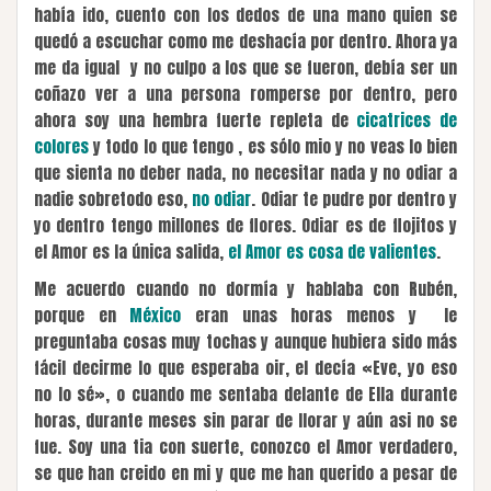
había ido, cuento con los dedos de una mano quien se
quedó a escuchar como me deshacía por dentro. Ahora ya
me da igual y no culpo a los que se fueron, debía ser un
coñazo ver a una persona romperse por dentro, pero
ahora soy una hembra fuerte repleta de
cicatrices de
colores
y todo lo que tengo , es sólo mio y no veas lo bien
que sienta no deber nada, no necesitar nada y no odiar a
nadie sobretodo eso,
no odiar
. Odiar te pudre por dentro y
yo dentro tengo millones de flores. Odiar es de flojitos y
el Amor es la única salida,
el Amor es cosa de valientes
.
Me acuerdo cuando no dormía y hablaba con Rubén,
porque en
México
eran unas horas menos y le
preguntaba cosas muy tochas y aunque hubiera sido más
fácil decirme lo que esperaba oir, el decía «Eve, yo eso
no lo sé», o cuando me sentaba delante de Ella durante
horas, durante meses sin parar de llorar y aún asi no se
fue. Soy una tia con suerte, conozco el Amor verdadero,
se que han creido en mi y que me han querido a pesar de