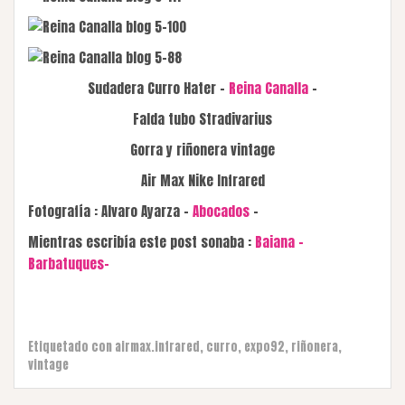
Sudadera Curro Hater –
Reina Canalla
–
Falda tubo Stradivarius
Gorra y riñonera vintage
Air Max Nike Infrared
Fotografía : Alvaro Ayarza –
Abocados
–
Mientras escribía este post sonaba :
Baiana –
Barbatuques-
Etiquetado con
airmax.infrared
,
curro
,
expo92
,
riñonera
,
vintage