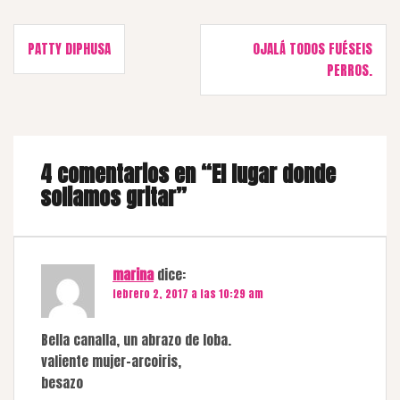
Navegación
PATTY DIPHUSA
OJALÁ TODOS FUÉSEIS
de
PERROS.
entradas
4 comentarios en “
El lugar donde
soliamos gritar
”
marina
dice:
febrero 2, 2017 a las 10:29 am
Bella canalla, un abrazo de loba.
valiente mujer-arcoiris,
besazo