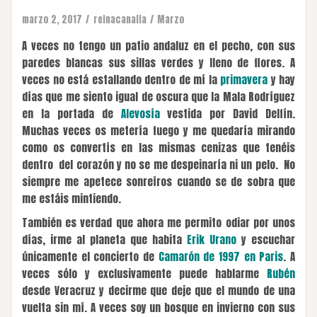
marzo 2, 2017
reinacanalla
Marzo
A veces no tengo un patio andaluz en el pecho, con sus
paredes blancas sus sillas verdes y lleno de flores. A
veces no está estallando dentro de mí la
primavera
y hay
días que me siento igual de oscura que la Mala Rodríguez
en la portada de
Alevosía
vestida por David Delfín.
Muchas veces os metería fuego y me quedaría mirando
como os convertís en las mismas cenizas que tenéis
dentro del corazón y no se me despeinaría ni un pelo. No
siempre me apetece sonreíros cuando se de sobra que
me estáis mintiendo.
También es verdad que ahora me permito odiar por unos
días, irme al planeta que habita
Erik Urano
y escuchar
únicamente el concierto de
Camarón de 1997 en Paris
. A
veces sólo y exclusivamente puede hablarme
Rubén
desde Veracruz y decirme que deje que el mundo de una
vuelta sin mí. A veces soy un bosque en invierno con sus