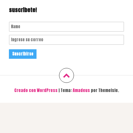
suscribete!
Creado con WordPress
|
Tema:
Amadeus
por Themeisle.