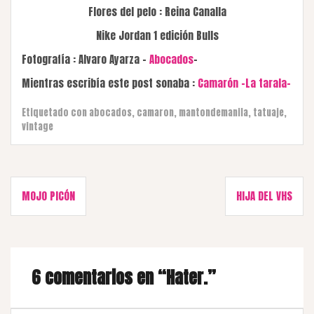
Flores del pelo : Reina Canalla
Nike Jordan 1 edición Bulls
Fotografía : Alvaro Ayarza –
Abocados
–
Mientras escribía este post sonaba :
Camarón -La tarala-
Etiquetado con
abocados
,
camaron
,
mantondemanila
,
tatuaje
,
vintage
Navegación
MOJO PICÓN
HIJA DEL VHS
de
entradas
6 comentarios en “
Hater.
”