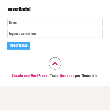
suscribete!
Creado con WordPress
|
Tema:
Amadeus
por Themeisle.