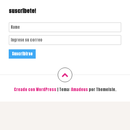
suscribete!
Creado con WordPress
|
Tema:
Amadeus
por Themeisle.