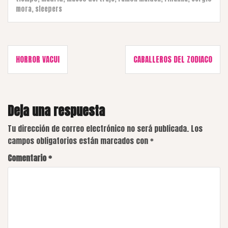
mora
,
sleepers
Navegación
HORROR VACUI
CABALLEROS DEL ZODIACO
de
entradas
Deja una respuesta
Tu dirección de correo electrónico no será publicada.
Los
campos obligatorios están marcados con
*
Comentario
*