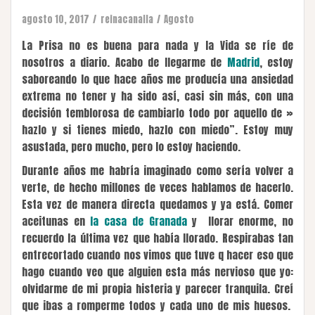
agosto 10, 2017
reinacanalla
Agosto
La Prisa no es buena para nada y la Vida se ríe de
nosotros a diario. Acabo de llegarme de
Madrid
, estoy
saboreando lo que hace años me producía una ansiedad
extrema no tener y ha sido así, casi sin más, con una
decisión temblorosa de cambiarlo todo por aquello de »
hazlo y si tienes miedo, hazlo con miedo”. Estoy muy
asustada, pero mucho, pero lo estoy haciendo.
Durante años me habría imaginado como sería volver a
verte, de hecho millones de veces hablamos de hacerlo.
Esta vez de manera directa quedamos y ya está. Comer
aceitunas en
la casa de Granada
y llorar enorme, no
recuerdo la última vez que había llorado. Respirabas tan
entrecortado cuando nos vimos que tuve q hacer eso que
hago cuando veo que alguien esta más nervioso que yo:
olvidarme de mi propia histeria y parecer tranquila. Creí
que ibas a romperme todos y cada uno de mis huesos.