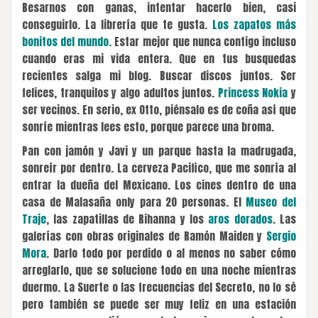
Besarnos con ganas, intentar hacerlo bien, casi
conseguirlo. La librería que te gusta.
Los zapatos más
bonitos del mundo.
Estar mejor que nunca contigo incluso
cuando eras mi vida entera. Que en tus busquedas
recientes salga mi blog. Buscar discos juntos. Ser
felices, tranquilos y algo adultos juntos.
Princess Nokia
y
ser vecinos. En serio, ex Otto, piénsalo es de coña así que
sonríe mientras lees esto, porque parece una broma.
Pan con jamón y Javi y un parque hasta la madrugada,
sonreír por dentro. La cerveza Pacifico, que me sonría al
entrar la dueña del Mexicano. Los cines dentro de una
casa de Malasaña only para 20 personas. El
Museo del
Traje
, las zapatillas de Rihanna y los
aros dorados
. Las
galerías con obras originales de Ramón Maiden y
Sergio
Mora
. Darlo todo por perdido o al menos no saber cómo
arreglarlo, que se solucione todo en una noche mientras
duermo. La Suerte o las frecuencias del Secreto, no lo sé
pero también se puede ser muy feliz en una estación