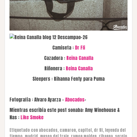
Camiseta :
Dr Fli
Cazadora :
Reina Canalla
Riñonera :
Reina Canalla
Sleepers : Rihanna Fenty para Puma
Fotografía : Alvaro Ayarza –
Abocados
–
Mientras escribía este post sonaba: Amy Winehouse &
Nas :
Like Smoke
Etiquetado con
abocados
,
camaron
,
capitol
,
dr fli
,
leyenda del
tiempo
,
madrid
,
museo del traje
,
ramon maiden
,
rihanna
,
sergio