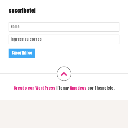
suscribete!
Creado con WordPress
|
Tema:
Amadeus
por Themeisle.