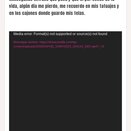
vida, algún dia me pierdo, me recuerdo en mis tatuajes y
en los cajones donde guardo mis telas.
Reproductor
Media error: Format(s) not supported or source(s) not found
de
Descargar archivo: https://reinacanalla.com/wp-
content/uploads/2020/04/VID_109970223_204142_665.mp4?_=3
vídeo