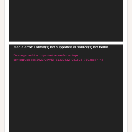
Reproductor
Media error: Format(s) not supported or source(s) not found
de
Descargar archivo: https://reinacanalla.com/wp-
content/uploads/2020/04/VID_81330422_081804_759.mp4?_=4
vídeo