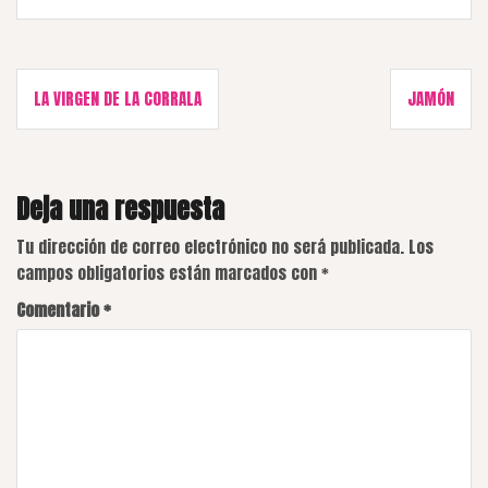
Navegación
LA VIRGEN DE LA CORRALA
JAMÓN
de
entradas
Deja una respuesta
Tu dirección de correo electrónico no será publicada.
Los
campos obligatorios están marcados con
*
Comentario
*