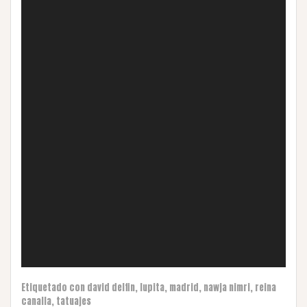
Etiquetado con
david delfin
,
lupita
,
madrid
,
nawja nimri
,
reina
canalla
,
tatuajes