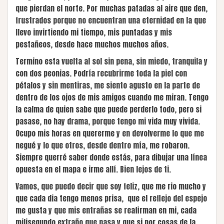
que pierdan el norte. Por muchas patadas al aire que den,
frustrados porque no encuentran una eternidad en la que
llevo invirtiendo mi tiempo, mis puntadas y mis
pestañeos, desde hace muchos muchos años.
Termino esta vuelta al sol sin pena, sin miedo, tranquila y
con dos peonias. Podría recubrirme toda la piel con
pétalos y sin mentiras, me siento agusto en la parte de
dentro de los ojos de mis amigos cuando me miran. Tengo
la calma de quien sabe que puede perderlo todo, pero si
pasase, no hay drama, porque tengo mi vida muy vivida.
Ocupo mis horas en quererme y en devolverme lo que me
negué y lo que otros, desde dentro mía, me robaron.
Siempre querré saber donde estás, para dibujar una línea
opuesta en el mapa e irme allí. Bien lejos de ti.
Vamos, que puedo decir que soy feliz, que me rio mucho y
que cada dia tengo menos prisa, que el reflejo del espejo
me gusta y que mis entrañas se reafirman en mi, cada
milisegundo extraño que pasa y que si por cosas de la